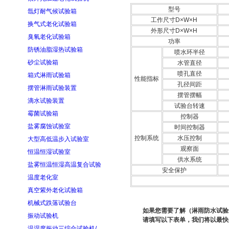
型号
氙灯耐气候试验箱
工作尺寸D×W×H
换气式老化试验箱
外形尺寸D×W×H
臭氧老化试验箱
功率
防锈油脂湿热试验箱
喷水环半径
砂尘试验箱
水管直径
喷孔直径
箱式淋雨试验箱
性能指标
孔径间距
摆管淋雨试验装置
摆管摆幅
滴水试验装置
试验台转速
霉菌试验箱
控制器
盐雾腐蚀试验室
时间控制器
控制系统
水压控制
大型高低温步入试验室
观察面
恒温恒湿试验室
供水系统
盐雾恒温恒湿高温复合试验
安全保护
温度老化室
真空紫外老化试验箱
机械式跌落试验台
如果您需要了解（淋雨防水试验
振动试验机
请填写以下表单，我们将以最快
温湿度振动三综合试验机/