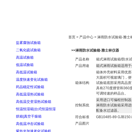
首页
走进雅士林
新闻中心
产品展示
首页 > 产品中心 > 淋雨防水试验箱-雅
盐雾腐蚀试验箱
二氧化硫试验箱
>>淋雨防水试验箱-雅士林仪器
高温试验箱
产品名称
箱式淋雨试验箱/防水
低温试验箱
产品用途
箱式淋雨试验箱适用
于
高低温试验箱
箱体外壳材料采用优质
大面积可视玻璃门，便
温度快速变化试验箱
箱体结构
试验
箱
底部采用
高
品质
药品稳定性试验箱
具有270度摆管和36
可调转速的样品台。
高低温湿热试验箱
采用进口可编程控制器
高低温交变湿热试验箱
控制系统
淋雨防水试验箱采用进
恒温恒湿箱|台式恒温恒湿
配备水过
滤
器。
烘箱|真空干燥箱
符合标准
GB10485-89 GJB150.
产品图片
高低温冲击试验箱
紫外光加速老化试验机