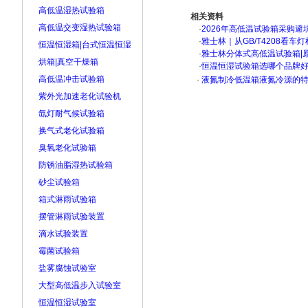
高低温湿热试验箱
相关资料
高低温交变湿热试验箱
·
2026年高低温试验箱采购避
·
雅士林｜从GB/T4208看
恒温恒湿箱|台式恒温恒湿
·
雅士林分体式高低温试验箱|
烘箱|真空干燥箱
·
恒温恒湿试验箱选哪个品牌
高低温冲击试验箱
·
液氮制冷低温箱液氮冷源的
紫外光加速老化试验机
氙灯耐气候试验箱
换气式老化试验箱
臭氧老化试验箱
防锈油脂湿热试验箱
砂尘试验箱
箱式淋雨试验箱
摆管淋雨试验装置
滴水试验装置
霉菌试验箱
盐雾腐蚀试验室
大型高低温步入试验室
恒温恒湿试验室