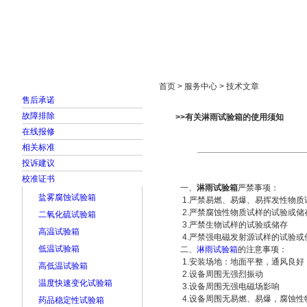
首页
走进雅士林
新闻中心
产品展示
首页 > 服务中心 > 技术文章
售后承诺
故障排除
>>有关淋雨试验箱的使用须知
在线报修
相关标准
投诉建议
校准证书
一、
淋雨试验箱
严禁事项：
盐雾腐蚀试验箱
1.严禁易燃、易爆、易挥发性物质
2.严禁腐蚀性物质试样的试验或储
二氧化硫试验箱
3.严禁生物试样的试验或储存
高温试验箱
4.严禁强电磁发射源试样的试验或
低温试验箱
二、
淋雨试验箱
的注意事项：
1.安装场地：地面平整，通风良好
高低温试验箱
2.设备周围无强烈振动
温度快速变化试验箱
3.设备周围无强电磁场影响
4.设备周围无易燃、易爆，腐蚀性
药品稳定性试验箱