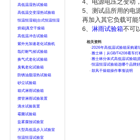
4、电源电压之变动
高低温湿热试验箱
5、测试品所用的电
高低温交变湿热试验箱
再加入其它负载可能
恒温恒湿箱|台式恒温恒湿
6、
淋雨试验箱
不可
烘箱|真空干燥箱
高低温冲击试验箱
相关资料
紫外光加速老化试验机
·
2026年高低温试验箱采购避
氙灯耐气候试验箱
·
雅士林｜从GB/T4208看
·
雅士林分体式高低温试验箱|
换气式老化试验箱
·
恒温恒湿试验箱选哪个品牌
臭氧老化试验箱
·
鼓风干燥箱操作事项说明
防锈油脂湿热试验箱
砂尘试验箱
箱式淋雨试验箱
摆管淋雨试验装置
滴水试验装置
霉菌试验箱
盐雾腐蚀试验室
大型高低温步入试验室
恒温恒湿试验室