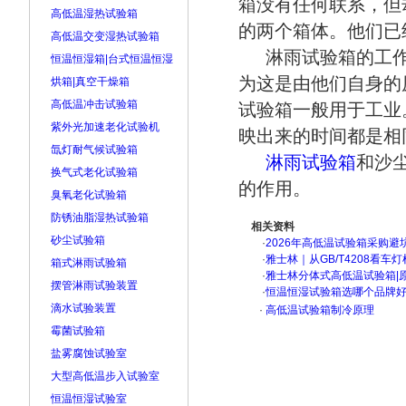
箱没有任何联系，但
高低温湿热试验箱
的两个箱体。他们已
高低温交变湿热试验箱
淋雨试验箱的工作箱
恒温恒湿箱|台式恒温恒湿
为这是由他们自身的
烘箱|真空干燥箱
高低温冲击试验箱
试验箱一般用于工业
紫外光加速老化试验机
映出来的时间都是相
氙灯耐气候试验箱
淋雨试验箱
和沙
换气式老化试验箱
的作用。
臭氧老化试验箱
防锈油脂湿热试验箱
相关资料
砂尘试验箱
·
2026年高低温试验箱采购避
·
雅士林｜从GB/T4208看
箱式淋雨试验箱
·
雅士林分体式高低温试验箱|
摆管淋雨试验装置
·
恒温恒湿试验箱选哪个品牌
滴水试验装置
·
高低温试验箱制冷原理
霉菌试验箱
盐雾腐蚀试验室
大型高低温步入试验室
恒温恒湿试验室