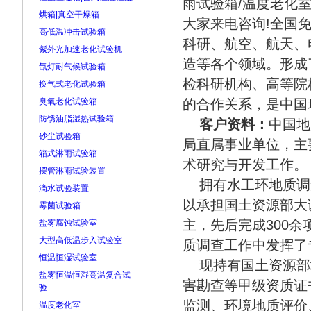
雨试验箱/温度老化
烘箱|真空干燥箱
大家来电咨询!全国免费
高低温冲击试验箱
科研、航空、航天、
紫外光加速老化试验机
造等各个领域。形成
氙灯耐气候试验箱
检科研机构、高等院
换气式老化试验箱
臭氧老化试验箱
的合作关系，是中国
防锈油脂湿热试验箱
客户资料：
中国地
砂尘试验箱
局直属事业单位，主
箱式淋雨试验箱
术研究与开发工作。
摆管淋雨试验装置
拥有水工环地质调
滴水试验装置
以承担国土资源部大
霉菌试验箱
主，先后完成300
盐雾腐蚀试验室
大型高低温步入试验室
质调查工作中发挥了
恒温恒湿试验室
现持有国土资源部
盐雾恒温恒湿高温复合试
害勘查等甲级资质证
验
监测、环境地质评价
温度老化室