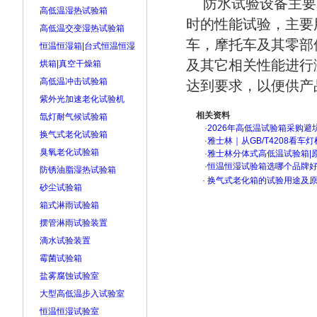
防水试验设备主要
高低温湿热试验箱
时的性能试验，主要
高低温交变湿热试验箱
车，摩托车及其零部
恒温恒湿箱|台式恒温恒湿
及其它相关性能进行
烘箱|真空干燥箱
高低温冲击试验箱
达到要求，以便供产
紫外光加速老化试验机
相关资料
氙灯耐气候试验箱
·
2026年高低温试验箱采购避
换气式老化试验箱
·
雅士林｜从GB/T4208看
臭氧老化试验箱
·
雅士林分体式高低温试验箱|
·
恒温恒湿试验箱选哪个品牌
防锈油脂湿热试验箱
·
换气式老化箱的试验用途及
砂尘试验箱
箱式淋雨试验箱
摆管淋雨试验装置
滴水试验装置
霉菌试验箱
盐雾腐蚀试验室
大型高低温步入试验室
恒温恒湿试验室