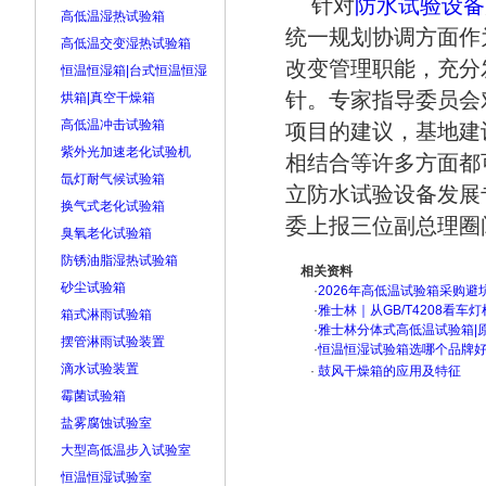
针对
防水试验设备
高低温湿热试验箱
统一规划协调方面作
高低温交变湿热试验箱
改变管理职能，充分
恒温恒湿箱|台式恒温恒湿
针。专家指导委员会
烘箱|真空干燥箱
高低温冲击试验箱
项目的建议，基地建
紫外光加速老化试验机
相结合等许多方面都
氙灯耐气候试验箱
立防水试验设备发展
换气式老化试验箱
委上报三位副总理圈
臭氧老化试验箱
防锈油脂湿热试验箱
相关资料
砂尘试验箱
·
2026年高低温试验箱采购避
·
雅士林｜从GB/T4208看
箱式淋雨试验箱
·
雅士林分体式高低温试验箱|
摆管淋雨试验装置
·
恒温恒湿试验箱选哪个品牌
滴水试验装置
·
鼓风干燥箱的应用及特征
霉菌试验箱
盐雾腐蚀试验室
大型高低温步入试验室
恒温恒湿试验室