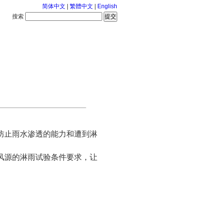
简体中文
|
繁體中文
|
English
搜索
服务中心
2026-8-6 星期四
防止雨水渗透的能力和遭到淋
风源的淋雨试验条件要求，让