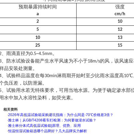
预期暴露持续时间
强度
a
cm/h
2
10
5
12
10
13
25
15
、雨滴直径为
。
2
0.5~4.5mm
、防水试验设备能产生水平风速为不小于
的风，该风速应
3
18m/s
样品安装处测量。
、试验样品温度在每
淋雨期开始时至少比雨水温度高
℃
4
30min
10
个负压差，以防泄漏。
、试验用水若无特殊要求，可用当地水源。为便于确定渗水部
5
用水中加入水溶性染料，如荧光素。
相关资料
·
2026年高低温试验箱采购避坑指南：为什么同是-70℃价格差3倍？
·
雅士林｜从GB/T4208看车灯检测：为何要做浸水试验？
·
雅士林分体式高低温试验箱|原理、优势、应用
·
恒温恒湿试验箱选哪个品牌好？几大品牌实力解析