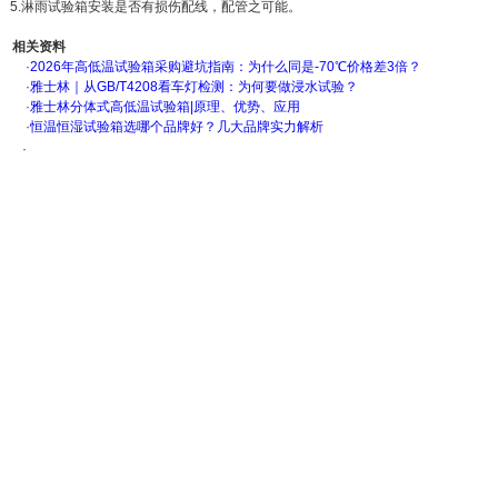
5.淋雨试验箱安装是否有损伤配线，配管之可能。
相关资料
·
2026年高低温试验箱采购避坑指南：为什么同是-70℃价格差3倍？
·
雅士林｜从GB/T4208看车灯检测：为何要做浸水试验？
·
雅士林分体式高低温试验箱|原理、优势、应用
·
恒温恒湿试验箱选哪个品牌好？几大品牌实力解析
·