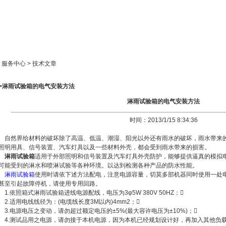
新闻中心
产品展示
成功案例
人才策略
> 服务中心 > 技术文章
>>淋雨试验箱的电气安装方法
淋雨试验箱的电气安装方法
时间：2013/1/15 8:34:36
自然界给材料的破坏除了高温、低温、潮湿、阳光以外还有雨水的破坏，雨水带来
照明用具、信号装置、汽车灯具以及一些材料外壳，都会受到雨水带来的损害。
淋雨试验箱
适用于外部照明和信号装置及汽车灯具外壳防护，能够提供逼真的模拟
可能受到的淋水和喷淋试验等各种环境。以达到检测各种产品的防水性能。
淋雨试验箱
使用时请依下述方法配电，注意电源容量，切莫多部机器同时使用一处
甚至引起故障停机，请使用专用回路。
1.依照箱式淋雨试验箱进线电源配线，电压为3φ5W 380V 50HZ；
2.适用电线线径为：(电缆线长度3M以内)4mm2；
3.电源电压之变动，请勿超过额定电压的±5%(最大容许电压为±10%)；
4.测试品用之电源，请勿接于本机电源，因为本机已经规划设计好，再加入其他负载