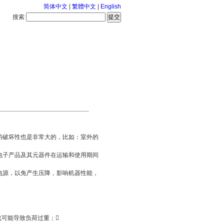
简体中文
|
繁體中文
|
English
搜索
服务中心
2026-8-7 星期五
的破坏性也是非常大的，比如：室外的
电子产品及其元器件在运输和使用期间
电源，以免产生压降，影响机器性能，
可能导致负荷过重；