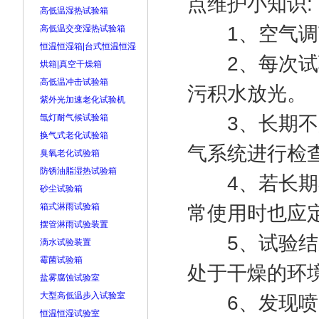
点维护小知识:
高低温湿热试验箱
1、空气调节
高低温交变湿热试验箱
恒温恒湿箱|台式恒温恒湿
2、每次试验
烘箱|真空干燥箱
高低温冲击试验箱
污积水放光。
紫外光加速老化试验机
氙灯耐气候试验箱
3、长期不用
换气式老化试验箱
气系统进行检
臭氧老化试验箱
防锈油脂湿热试验箱
4、若长期不
砂尘试验箱
箱式淋雨试验箱
常使用时也应
摆管淋雨试验装置
5、试验结束
滴水试验装置
霉菌试验箱
处于干燥的环
盐雾腐蚀试验室
大型高低温步入试验室
6、发现喷嘴
恒温恒湿试验室