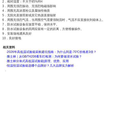
2．相对湿度：不大于85%RH
3．周围无强烈振动、无强烈电磁场影响
4．周围无高浓度粉尘及腐蚀性物质
5．无阳光直接照射或其它热源直接辐射
6．周围无强烈气流，当周围空气需要强制流时，气流不应直接吹到箱体上。
7．防水试验设备应放置平稳，保持水平。
8．防水试验设备的四周应留有一定的距离，方便维修操作。
9．安装场地通风良好
10．良好接地
相关资料
·
2026年高低温试验箱采购避坑指南：为什么同是-70℃价格差3倍？
·
雅士林｜从GB/T4208看车灯检测：为何要做浸水试验？
·
雅士林分体式高低温试验箱|原理、优势、应用
·
恒温恒湿试验箱选哪个品牌好？几大品牌实力解析
·