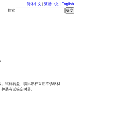
简体中文
|
繁體中文
|
English
搜索
服务中心
2026-8-9 星期日
件
观。试样转盘、喷淋喷杆采用不锈钢材
。并装有试验定时器。