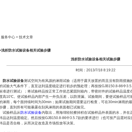
新闻中心
产品展示
成功案例
人才策略
> 服务中心 > 技术文章
>>浅析防水试验设备相关试验步骤
浅析防水试验设备相关试验步骤
时间：2013/7/18 8:19:22
防水试验设备
测试空间为有风源的淋雨试验（适用于露天放置的而且没有防雨措施
的试验大气条件下，直至达到温度稳定进行初步的预处理；再按按GJB150.8-86中3.
标准进行测试）；将试验样品按正常工作状态紧固到箱内，带密封件的试验样品温度在每
度高10℃。使试验样品内部产生一外负压差，以防泄漏。试验期间，要使试验样品可
的淋雨，每个面持续时间为30min；如果试验期间需要运行检查，可在30min淋雨的最
步骤，直到所有可能暴露在刮风淋雨的表面都已试验完。
试验样品从
防水试验设备
内取出，用海绵轻轻擦掉积在试验样品外表面的水，并在
样品达到温度稳定。然后按按GJB150.8-86中3.5.7款的要求进行（也可按产品需
样品是否合格，从而决定改造及市场投放等决策。