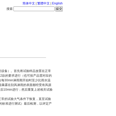
简体中文
|
繁體中文
|
English
搜索
服务中心
2026-8-8 星期六
的设备）。首先将试验样品放置在正常
5.2款的要求进行（也可按产品需对应的
30min淋雨期开始时至少比雨水温
能暴露在刮风淋雨的表面都经受有风源
后10min进行；然后重复上述相关试验
正常的试验大气条件下恢复，直至试验
对应的标准进行测试）最后检测，以评定产