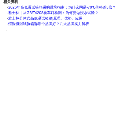
相关资料
·
2026年高低温试验箱采购避坑指南：为什么同是-70℃价格差3倍？
·
雅士林｜从GB/T4208看车灯检测：为何要做浸水试验？
·
雅士林分体式高低温试验箱|原理、优势、应用
·
恒温恒湿试验箱选哪个品牌好？几大品牌实力解析
·