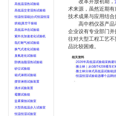
改革开放初期，
高低温湿热试验箱
术来源，虽然近期有
高低温交变湿热试验箱
技术成果与应用结合
恒温恒湿箱|台式恒温恒湿
高中档仪器产品和
烘箱|真空干燥箱
高低温冲击试验箱
企业设有专业部门并
紫外光加速老化试验机
往对大型工程工艺不
氙灯耐气候试验箱
品比较困难。
换气式老化试验箱
臭氧老化试验箱
相关资料
·
2026年高低温试验箱采购避
防锈油脂湿热试验箱
·
雅士林｜从GB/T4208看
砂尘试验箱
·
雅士林分体式高低温试验箱|
箱式淋雨试验箱
·
恒温恒湿试验箱选哪个品牌
·
摆管淋雨试验装置
滴水试验装置
霉菌试验箱
盐雾腐蚀试验室
大型高低温步入试验室
恒温恒湿试验室