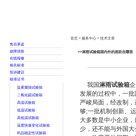
首页
走进雅士林
新闻中心
产品展示
首页 > 服务中心 > 技术文章
售后承诺
故障排除
>>淋雨试验箱国内外的差距在哪里
在线报修
相关标准
投诉建议
校准证书
我国
淋雨试验箱
企
盐雾腐蚀试验箱
发展的过程中，一批
二氧化硫试验箱
严峻局面，经改制，
高温试验箱
够;一批机制创新、
低温试验箱
高低温试验箱
大多数是中小企业，
温度快速变化试验箱
少，还不能与外国大
药品稳定性试验箱