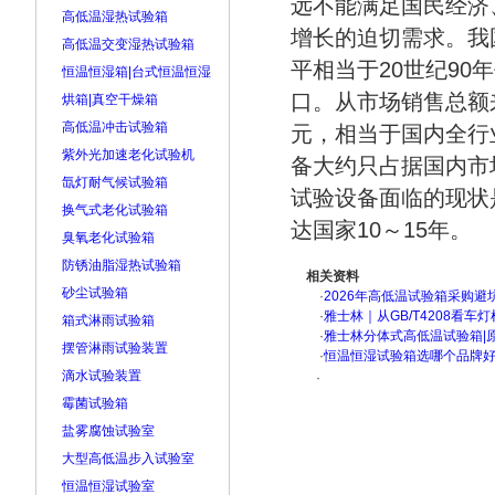
远不能满足国民经济
高低温湿热试验箱
增长的迫切需求。我
高低温交变湿热试验箱
平相当于20世纪9
恒温恒湿箱|台式恒温恒湿
口。从市场销售总额来
烘箱|真空干燥箱
高低温冲击试验箱
元，相当于国内全行
紫外光加速老化试验机
备大约只占据国内市
氙灯耐气候试验箱
试验设备面临的现状
换气式老化试验箱
达国家10～15年。
臭氧老化试验箱
防锈油脂湿热试验箱
相关资料
砂尘试验箱
·
2026年高低温试验箱采购避
·
雅士林｜从GB/T4208看
箱式淋雨试验箱
·
雅士林分体式高低温试验箱|
摆管淋雨试验装置
·
恒温恒湿试验箱选哪个品牌
滴水试验装置
·
霉菌试验箱
盐雾腐蚀试验室
大型高低温步入试验室
恒温恒湿试验室