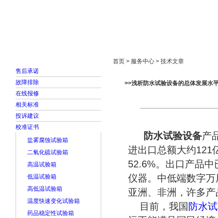
首页
走进雅士林
新闻中心
产品展示
首页 > 服务中心 > 技术文章
售后承诺
故障排除
>>浅析防水试验设备的总体发展水
在线报修
相关标准
投诉建议
校准证书
防水试验设备
产
盐雾腐蚀试验箱
进出口总额大约121亿
二氧化硫试验箱
52.6%。出口产
高温试验箱
仪器。中低端数字万
低温试验箱
高低温试验箱
亚洲、非洲，许多产
温度快速变化试验箱
目前，我国
防水试
药品稳定性试验箱