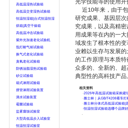
光学技能等的使用开
高低温湿热试验箱
近10年来，由于包
高低温交变湿热试验箱
研究成果、基因层次
恒温恒湿箱|台式恒温恒湿
究成果，以及高精密
烘箱|真空干燥箱
高低温冲击试验箱
用成果等在内的一大
紫外光加速老化试验机
域发生了根本性的变
氙灯耐气候试验箱
业赖以生存与发展的
换气式老化试验箱
的工作原理与本质特
臭氧老化试验箱
众多的、全新的、超
防锈油脂湿热试验箱
典型性的高科技产品
砂尘试验箱
箱式淋雨试验箱
相关资料
摆管淋雨试验装置
·
2026年高低温试验箱采购避
滴水试验装置
·
雅士林｜从GB/T4208看
·
雅士林分体式高低温试验箱|
霉菌试验箱
·
恒温恒湿试验箱选哪个品牌
盐雾腐蚀试验室
·
大型高低温步入试验室
恒温恒湿试验室