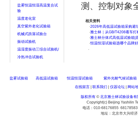
测、控制对象
盐雾恒温恒湿高温复合试
验
温度老化室
相关资料
真空紫外老化试验箱
·
2026年高低温试验箱采购避
·
雅士林｜从GB/T4208看
机械式跌落试验台
·
雅士林分体式高低温试验箱|
振动试验机
·
恒温恒湿试验箱选哪个品牌
温湿度振动三综合试验机/
·
冷热冲击试验机
盐雾试验箱
高低温试验箱
恒温恒湿试验箱
紫外光耐气候试验箱
在线留言
|
联系我们
|
仪器论坛
|
网站
版权所有
©
北京雅士林试验设备有
Copyright(c) Beijing Yashilin 
电话：010-68176855 6817858
地址：北京市大兴经济