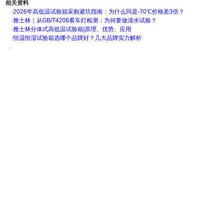
相关资料
·
2026年高低温试验箱采购避坑指南：为什么同是-70℃价格差3倍？
·
雅士林｜从GB/T4208看车灯检测：为何要做浸水试验？
·
雅士林分体式高低温试验箱|原理、优势、应用
·
恒温恒湿试验箱选哪个品牌好？几大品牌实力解析
·