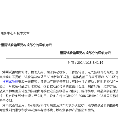
新闻中心
产品展示
成功案例
人才策略
> 服务中心 > 技术文章
>>淋雨试验箱重要构成部分的详细介绍
淋雨试验箱重要构成部分的详细介绍
时间：2014/1/18 8:41:16
淋雨试验箱
由箱体、摆管支架、摆管传动机构、工作旋转台、电气控制部分组成。
管摆动时不晃动。试验箱箱体采用A3钢板加工成型，箱体内部工作室采用SUS304不
淋雨试验箱
安装一套摆管，摆管由不锈钢管弯制，可以作往返摆动，同时将控制在
喷出，对试验样品进行水试验。摆管摆动的传动装置设计合理，制作精密，维护方便
动频率和角度及转盘的转速由可编程液晶控制器自动控制，操作简单。样品架转台采用
转。整台设备设计合理，经久耐用。设备在符合GB4208-2006 GB4942-93等
便于控制。
淋雨试验箱适用于外部照明和信号装置及汽车灯具外壳防护，能够提供逼真的模拟
可能受到的淋水和喷淋试验等各种环境，以检测各种产品的防水性能。