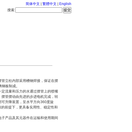
简体中文
|
繁體中文
|
English
搜索
服务中心
2026-8-7 星期五
摆管立柱内部采用槽钢焊接，保证在摆
锈钢板制成。
一定流量和压力的水通过摆管上的喷嘴
。摆管摆动由先进的步进电机完成，转
可升降装置，呈水平方向360度旋
国家标准的前提下，更具备实用性、稳定性和
电子产品及其元器件在运输和使用期间