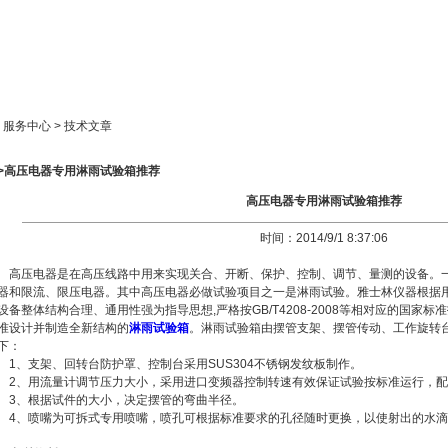
新闻中心
产品展示
成功案例
人才策略
> 服务中心 > 技术文章
>>高压电器专用淋雨试验箱推荐
高压电器专用淋雨试验箱推荐
时间：2014/9/1 8:37:06
高压电器是在高压线路中用来实现关合、开断、保护、控制、调节、量测的设备。
器和限流、限压电器。其中高压电器必做试验项目之一是淋雨试验。雅士林仪器根据用
设备整体结构合理、通用性强为指导思想,严格按GB/T4208-2008等相对应的国家
准设计并制造全新结构的
淋雨试验箱
。淋雨试验箱由摆管支架、摆管传动、工作旋转
下：
1、支架、回转台防护罩、控制台采用SUS304不锈钢发纹板制作。
2、用流量计调节压力大小，采用进口变频器控制转速有效保证试验按标准运行，配
3、根据试件的大小，决定摆管的弯曲半径。
4、喷嘴为可拆式专用喷嘴，喷孔可根据标准要求的孔径随时更换，以使射出的水滴