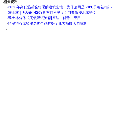
相关资料
·
2026年高低温试验箱采购避坑指南：为什么同是-70℃价格差3倍？
·
雅士林｜从GB/T4208看车灯检测：为何要做浸水试验？
·
雅士林分体式高低温试验箱|原理、优势、应用
·
恒温恒湿试验箱选哪个品牌好？几大品牌实力解析
·