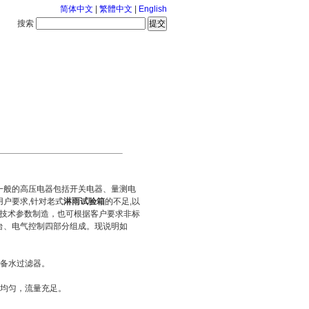
简体中文
|
繁體中文
|
English
搜索
服务中心
2026-8-7 星期五
一般的高压电器包括开关电器、量测电
户要求,针对老式
淋雨试验箱
的不足,以
标准技术参数制造，也可根据客户要求非标
台、电气控制四部分组成。现说明如
备水过滤器。
均匀，流量充足。