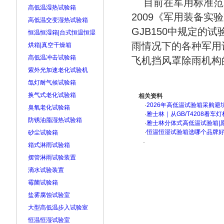
目前在军用标准范
高低温湿热试验箱
2009《军用装备
高低温交变湿热试验箱
GJB150中规定
恒温恒湿箱|台式恒温恒湿
雨情况下的各种军用
烘箱|真空干燥箱
高低温冲击试验箱
飞机挡风罩除雨机构
紫外光加速老化试验机
氙灯耐气候试验箱
换气式老化试验箱
相关资料
·
2026年高低温试验箱采购避
臭氧老化试验箱
·
雅士林｜从GB/T4208看
防锈油脂湿热试验箱
·
雅士林分体式高低温试验箱|
·
恒温恒湿试验箱选哪个品牌
砂尘试验箱
·
箱式淋雨试验箱
摆管淋雨试验装置
滴水试验装置
霉菌试验箱
盐雾腐蚀试验室
大型高低温步入试验室
恒温恒湿试验室