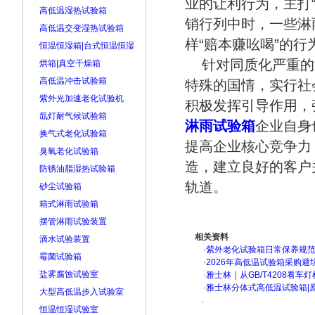
业的让利行为，主打
高低温湿热试验箱
销行列中时，一些淋
高低温交变湿热试验箱
样“赔本赚吆喝”的行
恒温恒湿箱|台式恒温恒湿
针对同质化严重的
烘箱|真空干燥箱
高低温冲击试验箱
特殊的国情，实行社
紫外光加速老化试验机
积极发挥引导作用，
氙灯耐气候试验箱
淋雨试验箱
企业自身
换气式老化试验箱
提高企业核心竞争力
臭氧老化试验箱
造，建立良好的客户
防锈油脂湿热试验箱
轨道。
砂尘试验箱
箱式淋雨试验箱
摆管淋雨试验装置
相关资料
滴水试验装置
·
紫外老化试验箱日常保养规
霉菌试验箱
·
2026年高低温试验箱采购避
盐雾腐蚀试验室
·
雅士林｜从GB/T4208看
·
雅士林分体式高低温试验箱|
大型高低温步入试验室
·
恒温恒湿试验室