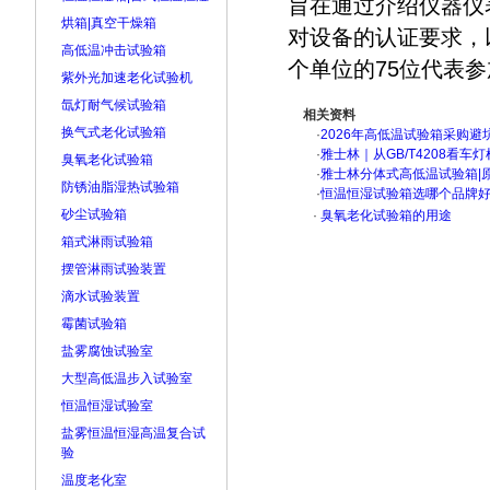
旨在通过介绍仪器仪
烘箱|真空干燥箱
对设备的认证要求，
高低温冲击试验箱
个单位的75位代表
紫外光加速老化试验机
氙灯耐气候试验箱
相关资料
换气式老化试验箱
·
2026年高低温试验箱采购避
·
雅士林｜从GB/T4208看
臭氧老化试验箱
·
雅士林分体式高低温试验箱|
防锈油脂湿热试验箱
·
恒温恒湿试验箱选哪个品牌
砂尘试验箱
·
臭氧老化试验箱的用途
箱式淋雨试验箱
摆管淋雨试验装置
滴水试验装置
霉菌试验箱
盐雾腐蚀试验室
大型高低温步入试验室
恒温恒湿试验室
盐雾恒温恒湿高温复合试
验
温度老化室