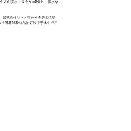
各个方向喷水，每个方向5分钟，喷水总
。如试验样品不宜打开检查进水情况
气的方法可将试验样品恰好浸没于水中或用