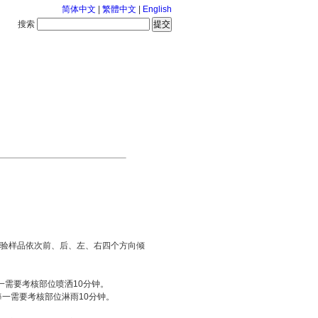
简体中文
|
繁體中文
|
English
搜索
服务中心
2026-8-7 星期五
试验样品依次前、后、左、右四个方向倾
一需要考核部位喷洒10分钟。
每一需要考核部位淋雨10分钟。