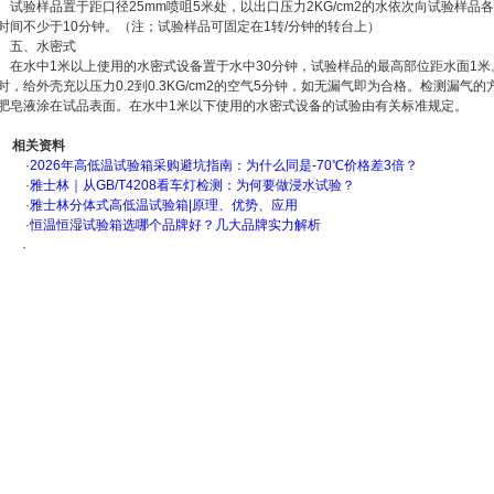
试验样品置于距口径25mm喷咀5米处，以出口压力2KG/cm2的水依次向试验样品
时间不少于10分钟。（注；试验样品可固定在1转/分钟的转台上）
五、水密式
在水中1米以上使用的水密式设备置于水中30分钟，试验样品的最高部位距水面1米
时，给外壳充以压力0.2到0.3KG/cm2的空气5分钟，如无漏气即为合格。检测漏
肥皂液涂在试品表面。在水中1米以下使用的水密式设备的试验由有关标准规定。
相关资料
·
2026年高低温试验箱采购避坑指南：为什么同是-70℃价格差3倍？
·
雅士林｜从GB/T4208看车灯检测：为何要做浸水试验？
·
雅士林分体式高低温试验箱|原理、优势、应用
·
恒温恒湿试验箱选哪个品牌好？几大品牌实力解析
·