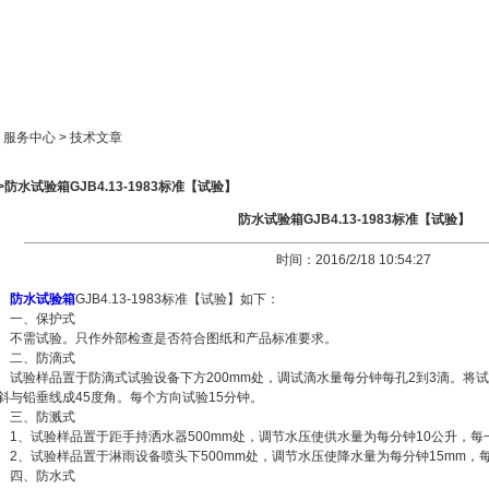
新闻中心
产品展示
成功案例
人才策略
> 服务中心 > 技术文章
>防水试验箱GJB4.13-1983标准【试验】
防水试验箱GJB4.13-1983标准【试验】
时间：2016/2/18 10:54:27
防水试验箱
GJB4.13-1983标准【试验】如下：
一、保护式
不需试验。只作外部检查是否符合图纸和产品标准要求。
二、防滴式
试验样品置于防滴式试验设备下方200mm处，调试滴水量每分钟每孔2到3滴。将
斜与铅垂线成45度角。每个方向试验15分钟。
三、防溅式
1、试验样品置于距手持洒水器500mm处，调节水压使供水量为每分钟10公升，每
2、试验样品置于淋雨设备喷头下500mm处，调节水压使降水量为每分钟15mm，
四、防水式