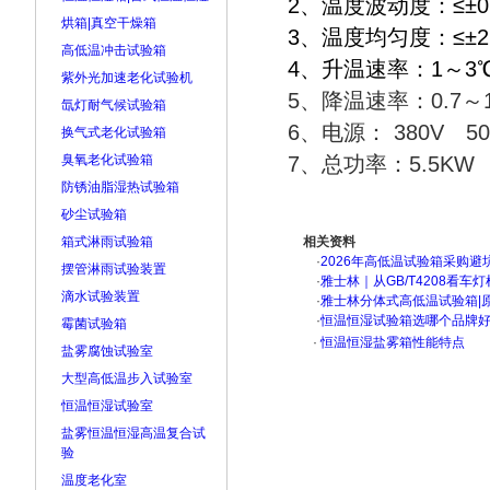
2、温度波动度：≤±
烘箱|真空干燥箱
3、温度均匀度：≤
高低温冲击试验箱
4、升温速率：1～3℃/
紫外光加速老化试验机
5、降温速率：0.7～1
氙灯耐气候试验箱
6、电源： 380V 
换气式老化试验箱
臭氧老化试验箱
7、总功率：5.5KW
防锈油脂湿热试验箱
砂尘试验箱
箱式淋雨试验箱
相关资料
·
2026年高低温试验箱采购避
摆管淋雨试验装置
·
雅士林｜从GB/T4208看
滴水试验装置
·
雅士林分体式高低温试验箱|
·
恒温恒湿试验箱选哪个品牌
霉菌试验箱
·
恒温恒湿盐雾箱性能特点
盐雾腐蚀试验室
大型高低温步入试验室
恒温恒湿试验室
盐雾恒温恒湿高温复合试
验
温度老化室