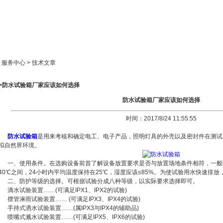
新闻中心
产品展示
成功案例
人才策略
> 服务中心 > 技术文章
>>防水试验箱厂家应该如何选择
防水试验箱厂家应该如何选择
时间：2017/8/24 11:55:55
防水试验箱
是用来考核和确定电工、电子产品，照明灯具的外壳以及密封件在测试
拟自然界环境。
一、使用条件。在选购设备前首了解设备放置要求是否与放置场地条件相符，一般
40℃之间，24小时内平均温度保持在25℃，湿度应该≤85%。为使试验用水快速排
二、防护等级的选择。可根据试验分成八种等级，以实际要求选择即可。
滴水试验装置……(可满足IPX1、IPX2的试验)
摆管淋雨试验装置…… (可满足IPX3、IPX4的试验)
手持式洒水试验装置……(属IPX3与IPX4的辅助品)
喷嘴式溅水试验装置……(可满足IPX5、IPX6的试验)