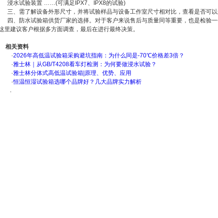
浸水试验装置 ……(可满足IPX7、IPX8的试验)
三、需了解设备外形尺寸，并将试验样品与设备工作室尺寸相对比，查看是否可以
四、防水试验箱供货厂家的选择。对于客户来说售后与质量同等重要，也是检验一
这里建议客户根据多方面调查，最后在进行最终决策。
相关资料
·
2026年高低温试验箱采购避坑指南：为什么同是-70℃价格差3倍？
·
雅士林｜从GB/T4208看车灯检测：为何要做浸水试验？
·
雅士林分体式高低温试验箱|原理、优势、应用
·
恒温恒湿试验箱选哪个品牌好？几大品牌实力解析
·