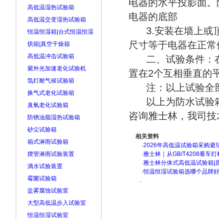
电器的水平投影面。
高低温湿热试验箱
电器的底部
高低温交变湿热试验箱
3.安装在墙上
恒温恒湿箱|台式恒温恒湿
尺寸等于电器在正常
烘箱|真空干燥箱
高低温冲击试验箱
二、试验条件：在
紫外光加速老化试验机
置在2个互相垂直的平
氙灯耐气候试验箱
注：以上试验全部
换气式老化试验箱
以上为防水试验
臭氧老化试验箱
咨询雅士林，我司技
防锈油脂湿热试验箱
砂尘试验箱
相关资料
箱式淋雨试验箱
·
2026年高低温试验箱采购避
摆管淋雨试验装置
·
雅士林｜从GB/T4208看
·
雅士林分体式高低温试验箱|
滴水试验装置
·
恒温恒湿试验箱选哪个品牌
霉菌试验箱
·
盐雾腐蚀试验室
大型高低温步入试验室
恒温恒湿试验室