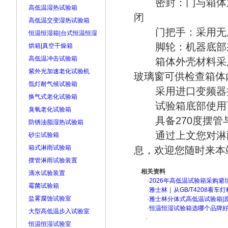
密封：门与箱体
高低温湿热试验箱
闭
高低温交变湿热试验箱
门把手：采用无
恒温恒湿箱|台式恒温恒湿
脚轮：机器底部
烘箱|真空干燥箱
高低温冲击试验箱
箱体外壳材料采
紫外光加速老化试验机
玻璃窗可供检查箱体
氙灯耐气候试验箱
采用进口变频器
换气式老化试验箱
试验箱底部使用
臭氧老化试验箱
具备270度摆管
防锈油脂湿热试验箱
通过上文您对淋
砂尘试验箱
箱式淋雨试验箱
息，欢迎您随时来本
摆管淋雨试验装置
相关资料
滴水试验装置
·
2026年高低温试验箱采购避
霉菌试验箱
·
雅士林｜从GB/T4208看
盐雾腐蚀试验室
·
雅士林分体式高低温试验箱|
·
恒温恒湿试验箱选哪个品牌
大型高低温步入试验室
·
恒温恒湿试验室