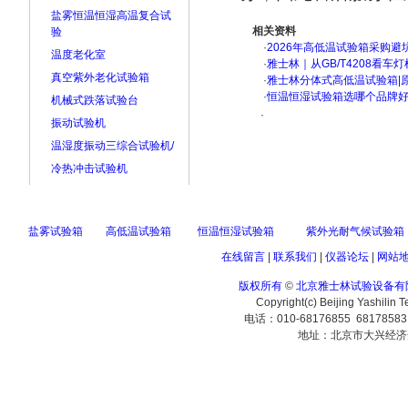
盐雾恒温恒湿高温复合试
相关资料
验
·
2026年高低温试验箱采购避
温度老化室
·
雅士林｜从GB/T4208看
真空紫外老化试验箱
·
雅士林分体式高低温试验箱|
·
恒温恒湿试验箱选哪个品牌
机械式跌落试验台
·
振动试验机
温湿度振动三综合试验机/
冷热冲击试验机
盐雾试验箱
高低温试验箱
恒温恒湿试验箱
紫外光耐气候试验箱
在线留言
|
联系我们
|
仪器论坛
|
网站
版权所有
©
北京雅士林试验设备有
Copyright(c) Beijing Yashilin 
电话：010-68176855 6817858
地址：北京市大兴经济