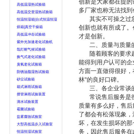
创新是大家都在提的
高低温湿热试验箱
多厂家也称无法找到
高低温交变湿热试验箱
其实不可操之过
恒温恒湿箱|台式恒温恒湿
创新也就有所成了。
烘箱|真空干燥箱
高低温冲击试验箱
才是创新。
紫外光加速老化试验机
二、质量与质量
氙灯耐气候试验箱
随着顾客的要求
换气式老化试验箱
能得到用户认可的企
臭氧老化试验箱
方面一直做得很好，
防锈油脂湿热试验箱
林”的良好口碑。
砂尘试验箱
箱式淋雨试验箱
三、各企业常谈
摆管淋雨试验装置
常说售后服务是
滴水试验装置
质量有多么好，售后
霉菌试验箱
了都会有松落现象，
盐雾腐蚀试验室
坏，在发生损坏的那
大型高低温步入试验室
务，因此售后服务在
恒温恒湿试验室