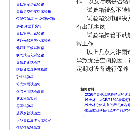
作，以及喷嘴是否堵
高低温湿热试验箱
试验箱转盘不转
高低温交变湿热试验箱
试验箱没电解决
恒温恒湿箱|台式恒温恒湿
有出现零线
烘箱|真空干燥箱
高低温冲击试验箱
试验箱摆管不动
紫外光加速老化试验机
常工作
氙灯耐气候试验箱
以上几点为淋雨
换气式老化试验箱
导致无法查询原因，
臭氧老化试验箱
定期对设备进行保养
防锈油脂湿热试验箱
砂尘试验箱
箱式淋雨试验箱
相关资料
摆管淋雨试验装置
·
2026年高低温试验箱采购避
滴水试验装置
·
雅士林｜从GB/T4208看
·
雅士林分体式高低温试验箱|
霉菌试验箱
·
恒温恒湿试验箱选哪个品牌
盐雾腐蚀试验室
·
大型高低温步入试验室
恒温恒湿试验室