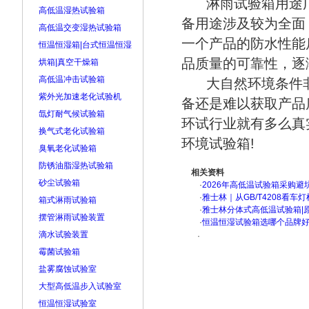
淋雨试验箱用途
高低温湿热试验箱
备用途涉及较为全面
高低温交变湿热试验箱
一个产品的防水性能
恒温恒湿箱|台式恒温恒湿
品质量的可靠性，逐
烘箱|真空干燥箱
高低温冲击试验箱
大自然环境条件
紫外光加速老化试验机
备还是难以获取产品
氙灯耐气候试验箱
环试行业就有多么真
换气式老化试验箱
环境试验箱!
臭氧老化试验箱
防锈油脂湿热试验箱
相关资料
砂尘试验箱
·
2026年高低温试验箱采购避
·
雅士林｜从GB/T4208看
箱式淋雨试验箱
·
雅士林分体式高低温试验箱|
摆管淋雨试验装置
·
恒温恒湿试验箱选哪个品牌
滴水试验装置
·
霉菌试验箱
盐雾腐蚀试验室
大型高低温步入试验室
恒温恒湿试验室