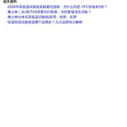
相关资料
·
2026年高低温试验箱采购避坑指南：为什么同是-70℃价格差3倍？
·
雅士林｜从GB/T4208看车灯检测：为何要做浸水试验？
·
雅士林分体式高低温试验箱|原理、优势、应用
·
恒温恒湿试验箱选哪个品牌好？几大品牌实力解析
·