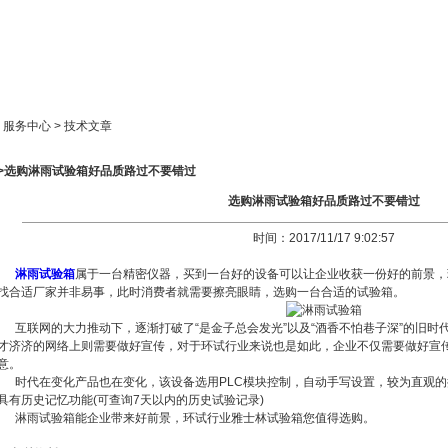
新闻中心
产品展示
成功案例
人才策略
> 服务中心 > 技术文章
>>选购淋雨试验箱好品质路过不要错过
选购淋雨试验箱好品质路过不要错过
时间：2017/11/17 9:02:57
淋雨试验箱
属于一台精密仪器，买到一台好的设备可以让企业收获一份好的前景，
找合适厂家并非易事，此时消费者就需要擦亮眼睛，选购一台合适的试验箱。
互联网的大力推动下，逐渐打破了“是金子总会发光”以及“酒香不怕巷子深”的旧
才济济的网络上则需要做好宣传，对于环试行业来说也是如此，企业不仅需要做好宣
意。
时代在变化产品也在变化，该设备选用PLC模块控制，自动手写设置，较为直观
具有历史记忆功能(可查询7天以内的历史试验记录)
淋雨试验箱能企业带来好前景，环试行业雅士林试验箱您值得选购。