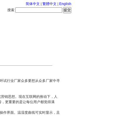
简体中文
|
繁體中文
|
English
搜索
服务中心
2026-8-7 星期五
环试行业厂家众多要想从众多厂家中寻
时代营销思想。现在互联网的推动下，人
传，更重要的是让每位用户都觉得满
的操作界面。温湿度曲线可实时显示，且