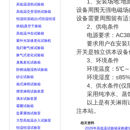
1、安装场地:地
高低温湿热试验箱
设备周围无强电磁场
高低温交变湿热试验箱
设备需要周围留有适
恒温恒湿箱|台式恒温恒湿
2、供电条件
烘箱|真空干燥箱
高低温冲击试验箱
电源要求：AC380V
紫外光加速老化试验机
要求用户在安装
氙灯耐气候试验箱
开关是独立供本设备
换气式老化试验箱
3、环境条件
臭氧老化试验箱
环境温度：5℃～+
防锈油脂湿热试验箱
环境湿度：≤85%
砂尘试验箱
箱式淋雨试验箱
4、供水条件(仅
摆管淋雨试验装置
采用纯净水、蒸馏
滴水试验装置
以上是有关淋雨
霉菌试验箱
注本站。
盐雾腐蚀试验室
大型高低温步入试验室
相关资料
恒温恒湿试验室
·
2026年高低温试验箱采购避