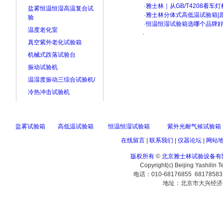
·
雅士林｜从GB/T4208看
盐雾恒温恒湿高温复合试
·
雅士林分体式高低温试验箱|
验
·
恒温恒湿试验箱选哪个品牌
温度老化室
·
真空紫外老化试验箱
机械式跌落试验台
振动试验机
温湿度振动三综合试验机/
冷热冲击试验机
盐雾试验箱
高低温试验箱
恒温恒湿试验箱
紫外光耐气候试验箱
在线留言
|
联系我们
|
仪器论坛
|
网站
版权所有
©
北京雅士林试验设备有
Copyright(c) Beijing Yashilin 
电话：010-68176855 6817858
地址：北京市大兴经济