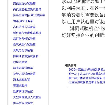
形式已经渐渐远离了
高低温湿热试验箱
以网络为主，在这一
高低温交变湿热试验箱
解消费者所需要设备
恒温恒湿箱|台式恒温恒湿
以让用户从心里对该
烘箱|真空干燥箱
高低温冲击试验箱
淋雨试验机企业
紫外光加速老化试验机
好好坚持企业的创新
氙灯耐气候试验箱
换气式老化试验箱
臭氧老化试验箱
防锈油脂湿热试验箱
砂尘试验箱
相关资料
箱式淋雨试验箱
·
2026年高低温试验箱采购避
摆管淋雨试验装置
·
雅士林｜从GB/T4208看
·
雅士林分体式高低温试验箱|
滴水试验装置
·
恒温恒湿试验箱选哪个品牌
霉菌试验箱
·
盐雾腐蚀试验室
大型高低温步入试验室
恒温恒湿试验室