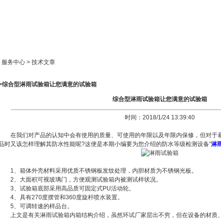
新闻中心
产品展示
成功案例
人才策略
> 服务中心 > 技术文章
>>综合型淋雨试验箱让您满意的试验箱
综合型淋雨试验箱让您满意的试验箱
时间：2018/1/24 13:39:40
在我们对产品的认知中会有使用的质量、可使用的年限以及年限内保修，但对于暴
品时又该怎样理解其防水性能呢?这便是本期小编要为您介绍的防水等级检测设备“
淋
1、箱体外壳材料采用优质不锈钢板发纹处理，内胆材质为不锈钢光板。
2、大面积可视玻璃门，方便观测试验箱内被测试样状况。
3、试验箱底部采用高品质可固定式PU活动轮。
4、具有270度摆管和360度旋杆喷水装置。
5、可调转速的样品台。
上文是有关淋雨试验箱内箱结构介绍，虽然环试厂家层出不穷，但在设备的材质、