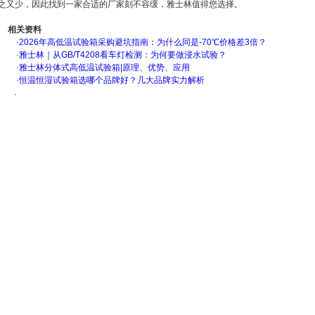
之又少，因此找到一家合适的厂家刻不容缓，雅士林值得您选择。
相关资料
·
2026年高低温试验箱采购避坑指南：为什么同是-70℃价格差3倍？
·
雅士林｜从GB/T4208看车灯检测：为何要做浸水试验？
·
雅士林分体式高低温试验箱|原理、优势、应用
·
恒温恒湿试验箱选哪个品牌好？几大品牌实力解析
·