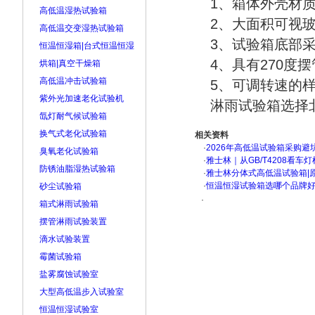
1、箱体外壳材
高低温湿热试验箱
2、大面积可视
高低温交变湿热试验箱
3、试验箱底部
恒温恒湿箱|台式恒温恒湿
4、具有270度摆
烘箱|真空干燥箱
高低温冲击试验箱
5、可调转速的样
紫外光加速老化试验机
淋雨试验箱选择
氙灯耐气候试验箱
换气式老化试验箱
相关资料
·
2026年高低温试验箱采购避
臭氧老化试验箱
·
雅士林｜从GB/T4208看
防锈油脂湿热试验箱
·
雅士林分体式高低温试验箱|
·
恒温恒湿试验箱选哪个品牌
砂尘试验箱
·
箱式淋雨试验箱
摆管淋雨试验装置
滴水试验装置
霉菌试验箱
盐雾腐蚀试验室
大型高低温步入试验室
恒温恒湿试验室