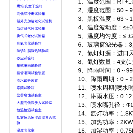
1、温度范围：RT+
烘箱|真空干燥箱
2、湿度范围：50～
高低温冲击试验箱
3、黑板温度：63～
紫外光加速老化试验机
4、温度波动度：≤±
氙灯耐气候试验箱
5、温度均匀度：≤ 
换气式老化试验箱
臭氧老化试验箱
6、玻璃窗滤光器
防锈油脂湿热试验箱
7、氙灯灯源：进
砂尘试验箱
8、氙灯数量：4支(
箱式淋雨试验箱
9、降雨时间：0～9
摆管淋雨试验装置
10、降雨周期：0～
滴水试验装置
11、喷水周期(喷水时
霉菌试验箱
12、淋雨水压：0.12
盐雾腐蚀试验室
大型高低温步入试验室
13、喷水嘴孔径：Ф
恒温恒湿试验室
14、氙灯功率：1.8K
盐雾恒温恒湿高温复合试
15、加热功率：2
验
16、加湿功率：0.
温度老化室