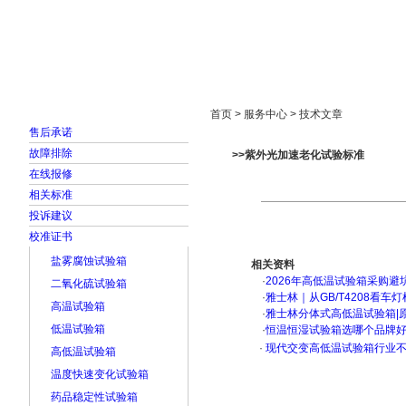
首页
走进雅士林
新闻中心
产品展示
首页 > 服务中心 > 技术文章
售后承诺
故障排除
>>紫外光加速老化试验标准
在线报修
相关标准
投诉建议
校准证书
盐雾腐蚀试验箱
相关资料
·
2026年高低温试验箱采购避
二氧化硫试验箱
·
雅士林｜从GB/T4208看
高温试验箱
·
雅士林分体式高低温试验箱|
低温试验箱
·
恒温恒湿试验箱选哪个品牌
·
现代交变高低温试验箱行业不
高低温试验箱
温度快速变化试验箱
药品稳定性试验箱