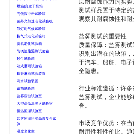
层耐腐蚀能力的实验
烘箱|真空干燥箱
测试样品置于特定的
高低温冲击试验箱
观察其耐腐蚀性和耐
紫外光加速老化试验机
氙灯耐气候试验箱
盐雾测试的重要性
换气式老化试验箱
臭氧老化试验箱
质量保障：盐雾测试
防锈油脂湿热试验箱
识别出潜在的缺陷，
砂尘试验箱
于汽车、船舶、电子
箱式淋雨试验箱
全隐患。
摆管淋雨试验装置
滴水试验装置
行业标准遵循：许多行
霉菌试验箱
盐雾测试，企业能够
盐雾腐蚀试验室
大型高低温步入试验室
誉。
恒温恒湿试验室
盐雾恒温恒湿高温复合试
市场竞争优势：在当
验
耐用性和性价比。通
温度老化室