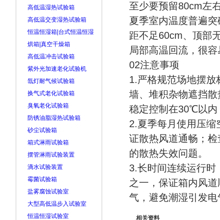
至少要预留80cm左
高低温湿热试验箱
夏季室内温度普遍突
高低温交变湿热试验箱
恒温恒湿箱|台式恒温恒湿
距不足60cm、顶
烘箱|真空干燥箱
局部高温回流，很容
高低温冲击试验箱
02注意事项
紫外光加速老化试验机
1.严格规范场地摆放
氙灯耐气候试验箱
墙、堆积杂物遮挡散
换气式老化试验箱
臭氧老化试验箱
稳定控制在30℃以
防锈油脂湿热试验箱
2.夏季每月使用压
砂尘试验箱
证散热风道通畅；检
箱式淋雨试验箱
的散热失效问题。
摆管淋雨试验装置
3.长时间连续运行
滴水试验装置
霉菌试验箱
之一，保证箱内风道
盐雾腐蚀试验室
气，避免潮湿引发电
大型高低温步入试验室
恒温恒湿试验室
相关资料