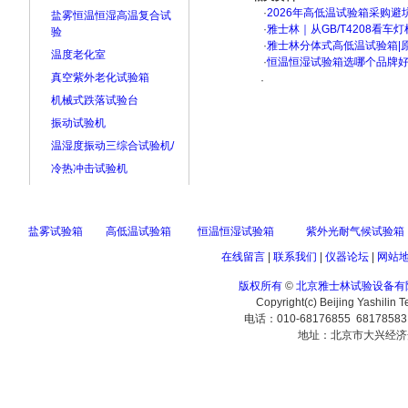
·
2026年高低温试验箱采购避
盐雾恒温恒湿高温复合试
·
雅士林｜从GB/T4208看
验
·
雅士林分体式高低温试验箱|
温度老化室
·
恒温恒湿试验箱选哪个品牌
真空紫外老化试验箱
·
机械式跌落试验台
振动试验机
温湿度振动三综合试验机/
冷热冲击试验机
盐雾试验箱
高低温试验箱
恒温恒湿试验箱
紫外光耐气候试验箱
在线留言
|
联系我们
|
仪器论坛
|
网站
版权所有
©
北京雅士林试验设备有
Copyright(c) Beijing Yashilin 
电话：010-68176855 6817858
地址：北京市大兴经济