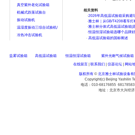
真空紫外老化试验箱
相关资料
机械式跌落试验台
·
2026年高低温试验箱采购避
振动试验机
·
雅士林｜从GB/T4208看
·
雅士林分体式高低温试验箱|
温湿度振动三综合试验机/
·
恒温恒湿试验箱选哪个品牌
冷热冲击试验机
·
高低温试验箱的国标阐述
盐雾试验箱
高低温试验箱
恒温恒湿试验箱
紫外光耐气候试验箱
在线留言
|
联系我们
|
仪器论坛
|
网站
版权所有
©
北京雅士林试验设备有
Copyright(c) Beijing Yashilin 
电话：010-68176855 6817858
地址：北京市大兴经济