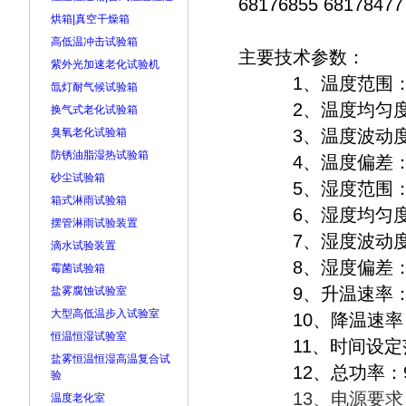
68176855 6817847
烘箱|真空干燥箱
高低温冲击试验箱
主要技术参数：
紫外光加速老化试验机
1、温度范围： －
氙灯耐气候试验箱
2、温度均匀度：
换气式老化试验箱
臭氧老化试验箱
3、温度波动度： 
防锈油脂湿热试验箱
4、温度偏差： 
砂尘试验箱
5、湿度范围： 3
箱式淋雨试验箱
6、湿度均匀度： +
摆管淋雨试验装置
7、湿度波动度：
滴水试验装置
8、湿度偏差： 
霉菌试验箱
9、升温速率： 1.
盐雾腐蚀试验室
大型高低温步入试验室
10、降温速率： 0.
恒温恒湿试验室
11、时间设定范围
盐雾恒温恒湿高温复合试
12、总功率：9.
验
13、电源要求：A
温度老化室