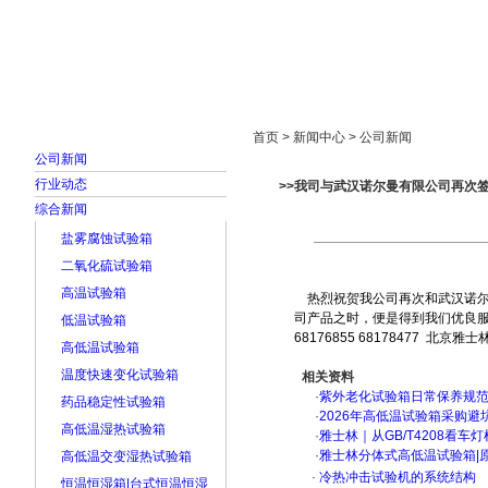
首页
走进雅士林
新闻中心
产品展示
首页 > 新闻中心 > 公司新闻
公司新闻
行业动态
>>我司与武汉诺尔曼有限公司再次
综合新闻
盐雾腐蚀试验箱
二氧化硫试验箱
高温试验箱
热烈祝贺我公司再次和武汉诺尔
司产品之时，便是得到我们优良服
低温试验箱
68176855 68178477
高低温试验箱
温度快速变化试验箱
相关资料
·
紫外老化试验箱日常保养规
药品稳定性试验箱
·
2026年高低温试验箱采购避
高低温湿热试验箱
·
雅士林｜从GB/T4208看
·
雅士林分体式高低温试验箱|
高低温交变湿热试验箱
·
冷热冲击试验机的系统结构
恒温恒湿箱|台式恒温恒湿