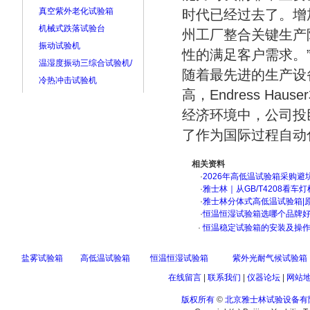
真空紫外老化试验箱
时代已经过去了。增
机械式跌落试验台
州工厂整合关键生产
振动试验机
性的满足客户需求。
温湿度振动三综合试验机/
随着最先进的生产设
冷热冲击试验机
高，Endress H
经济环境中，公司投
了作为国际过程自动
相关资料
·
2026年高低温试验箱采购避
·
雅士林｜从GB/T4208看
·
雅士林分体式高低温试验箱|
·
恒温恒湿试验箱选哪个品牌
·
恒温稳定试验箱的安装及操
盐雾试验箱
高低温试验箱
恒温恒湿试验箱
紫外光耐气候试验箱
在线留言
|
联系我们
|
仪器论坛
|
网站
版权所有
©
北京雅士林试验设备有