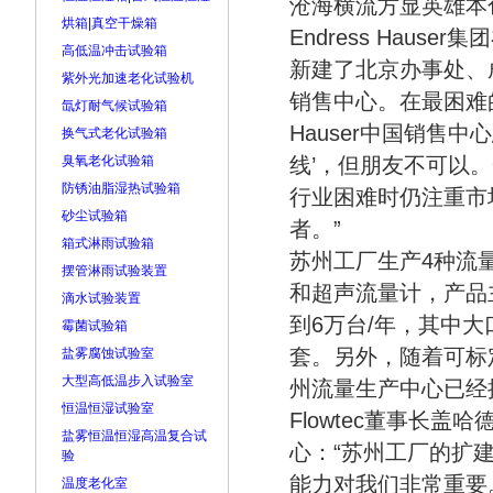
沧海横流方显英雄本
烘箱|真空干燥箱
Endress Hau
高低温冲击试验箱
新建了北京办事处、
紫外光加速老化试验机
销售中心。在最困难的
氙灯耐气候试验箱
Hauser中国销售
换气式老化试验箱
臭氧老化试验箱
线’，但朋友不可以
防锈油脂湿热试验箱
行业困难时仍注重市
砂尘试验箱
者。”
箱式淋雨试验箱
苏州工厂生产4种流
摆管淋雨试验装置
和超声流量计，产品
滴水试验装置
到6万台/年，其中大口
霉菌试验箱
套。另外，随着可标定
盐雾腐蚀试验室
大型高低温步入试验室
州流量生产中心已经
恒温恒湿试验室
Flowtec董事长
盐雾恒温恒湿高温复合试
心：“苏州工厂的扩
验
能力对我们非常重要
温度老化室