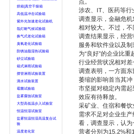
点。
烘箱|真空干燥箱
涉农、IT、医药等
高低温冲击试验箱
调查显示，金融危机
紫外光加速老化试验机
相对较大。不过，不
氙灯耐气候试验箱
调查结果显示，经营
换气式老化试验箱
臭氧老化试验箱
服务和软件业以及制
防锈油脂湿热试验箱
为“良好”的企业比
砂尘试验箱
行业经营状况相对差一
箱式淋雨试验箱
调查表明，一方面东
摆管淋雨试验装置
萎缩的影响首当其冲
滴水试验装置
市坚挺对稳定内需起
霉菌试验箱
效应有待释放。
盐雾腐蚀试验室
大型高低温步入试验室
采矿业、住宿和餐饮
恒温恒湿试验室
需求不足对企业生产
盐雾恒温恒湿高温复合试
看，调查显示，认为
验
营者分别为15.2%和1
温度老化室