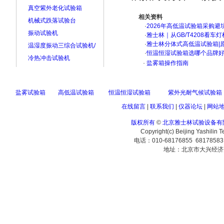
真空紫外老化试验箱
相关资料
机械式跌落试验台
·
2026年高低温试验箱采购避
振动试验机
·
雅士林｜从GB/T4208看
·
雅士林分体式高低温试验箱|
温湿度振动三综合试验机/
·
恒温恒湿试验箱选哪个品牌
冷热冲击试验机
·
盐雾箱操作指南
盐雾试验箱
高低温试验箱
恒温恒湿试验箱
紫外光耐气候试验箱
在线留言
|
联系我们
|
仪器论坛
|
网站
版权所有
©
北京雅士林试验设备有
Copyright(c) Beijing Yashilin 
电话：010-68176855 6817858
地址：北京市大兴经济