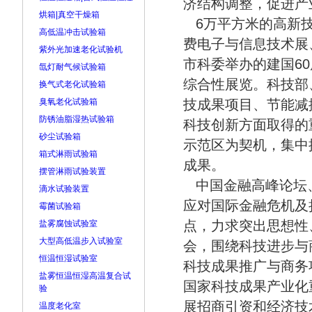
济结构调整，促进产
烘箱|真空干燥箱
6万平方米的高新技
高低温冲击试验箱
费电子与信息技术展
紫外光加速老化试验机
市科委举办的建国6
氙灯耐气候试验箱
综合性展览。科技部
换气式老化试验箱
臭氧老化试验箱
技成果项目、节能减
防锈油脂湿热试验箱
科技创新方面取得的
砂尘试验箱
示范区为契机，集中
箱式淋雨试验箱
成果。
摆管淋雨试验装置
中国金融高峰论坛、
滴水试验装置
应对国际金融危机及
霉菌试验箱
点，力求突出思想性
盐雾腐蚀试验室
大型高低温步入试验室
会，围绕科技进步与
恒温恒湿试验室
科技成果推广与商务
盐雾恒温恒湿高温复合试
国家科技成果产业化
验
展招商引资和经济技
温度老化室