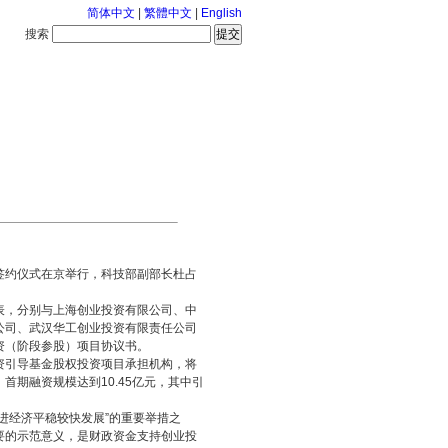
简体中文
|
繁體中文
|
English
搜索
服务中心
2026-8-9 星期日
签约仪式在京举行，科技部副部长杜占
表，分别与上海创业投资有限公司、中
公司、武汉华工创业投资有限责任公司
资（阶段参股）项目协议书。
资引导基金股权投资项目承担机构，将
期融资规模达到10.45亿元，其中引
进经济平稳较快发展”的重要举措之
要的示范意义，是财政资金支持创业投