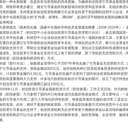
资的一种全新探索，也是应对当前危机的具体措施。为确保创业投资引导基金股权投
部、财政部将逐步建立、健全引导基金阶段参股项目的投资和监管体系，在稳步推进
投资的规模，支持更多的创业投资机构吸引社会资金投资于初创期科技型中小企业，
实党中央国务院提出的“扩内需、保增长、调结构”，促进经济平稳较快发展的战略部
延伸阅读：
为贯彻落实《国务院实施〈国家中长期科学和技术发展规划纲要（2006-2020年）〉
政部联合发布了《科技型中小企业创业投资引导基金管理暂行办法》，标志着我国第
设立并开始实施，科技型中小企业创业投资引导基金作为一项新的政策工具，主要支
主要目的是通过引导和借助创业风险投资专业化、市场化的运作方式，吸引社会资金
的财政支持方式，帮助企业突破资金短缺等发展瓶颈，强化自主创新和科技成果转化
速成长。创业投资引导基金在支持方式上有了新的突破，除了传统的无偿资助方式（
权投资（阶段参股和跟进投资）方式。
根据《暂行办法》，创新基金管理中心于2007年率先实施了引导基金无偿资助方式，
于引导基金的支持，资助金额达到2亿元。这些创投机构已投资或准备投资的科技型中小企
元，计划投资金额约3.3亿元。引导基金的实施不仅受到了国内创业投资机构和科技
府的高度重视和大力支持，许多地方政府纷纷效仿引导基金的模式，设立了地方特色
方创业投资引导基金的规模已超过100亿元。
2008年11月，创业投资引导基金股权投资方式（阶段参股）工作正式启动。作为财
资（阶段参股）方式参照了国内外已有很多成功实践的母基金模式，其主要特点：一
金的引导放大作用;二是引入市场化的评价机制，有效提高项目实施的成功率;三是定
标的实现。此外，相对于直接的财政资助，引导基金阶段参股方式对科技型中小企业
业投资引导基金的支持下，创业投资机构为企业带来更大规模的资金以及后续的融资能
业投资机构还可以为企业带来资金之外的经验和资源，如经营策略、企业管理、融资
展。