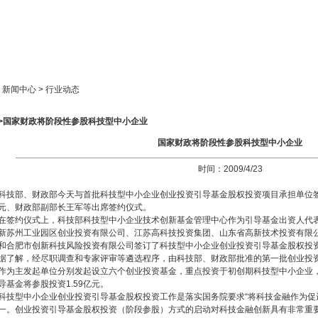
新闻中心
产品展示
成功案例
人才策略
> 新闻中心 > 行业动态
>>国家财政将阶段性参股科技型中小企业
国家财政将阶段性参股科技型中小企业
时间：2009/4/23
科技部、财政部今天与首批科技型中小企业创业投资引导基金股权投资项目承担单位
元、财政部副部长王军等出席签约仪式。
在签约仪式上，科技部科技型中小企业技术创新基金管理中心作为引导基金出资人代
新苏州工业园区创业投资有限公司、江苏高科技投资集团、山东省高新技术投资有限
和合肥市创新科技风险投资有限公司签订了科技型中小企业创业投资引导基金股权投
据了解，经尽职调查和专家评审等遴选程序，由科技部、财政部批准的第一批创业投
作为主发起单位分别发起设立六个创业投资基金，重点投资于初创期科技型中小企业，首
导基金将参股投资1.59亿元。
科技型中小企业创业投资引导基金股权投资工作是落实国务院要求“将科技金融作为促
一。创业投资引导基金股权投资（阶段参股）方式的启动对科技金融创新具有非常重