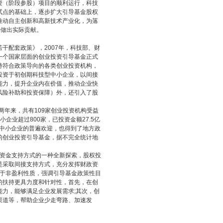
资（阶段参股）项目的顺利运行，科技
试点的基础上，逐步扩大引导基金股权
推动自主创新和高新技术产业化，为落
署做出实际贡献。
若干配套政策》，2007年，科技部、财
一个国家层面的创业投资引导基金正式
持符合政策导向的各类创业投资机构，
投资于初创期科技型中小企业，以间接
能力，提升企业内在价值，推动企业快
风险补助和投资保障）外，还引入了股
两年来，共有109家创业投资机构受益
业超过800家，已投资金额27.5亿
型中小企业的普遍欢迎，也得到了地方政
的创业投资引导基金，据不完全统计地
政资金支持方式的一种全新探索，股权投
是采取间接支持方式，充分发挥财政资
位于非盈利性质，强调引导基金政策性目
的扶持更具力度和针对性，首先，在创
力，能够满足企业发展需求;其次，创
渠道等，帮助企业少走弯路、加速发