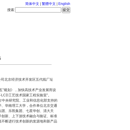
简体中文
|
繁體中文
|
English
搜索
服务中心
2026-8-8 星期六
基
限公司北京经济技术开发区五代线厂址
五”规划》，加快高技术产业发展而设
T-LCD工艺技术国家工程实验室”。
东方中央研究院、工业和信息化部支持的
学、华南理工大学，合作单位北京交通
集团、乐凯集团、七星华创、清大天
术创新、上下游技术融合与验证、标准
续不断进行技术创新的发源地和新产品