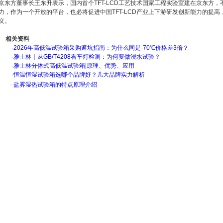
京东方董事长王东升表示，国内首个TFT-LCD工艺技术国家工程实验室建在京东方
力，作为一个开放的平台，也必将促进中国TFT-LCD产业上下游研发创新能力的提
义。
相关资料
·
2026年高低温试验箱采购避坑指南：为什么同是-70℃价格差3倍？
·
雅士林｜从GB/T4208看车灯检测：为何要做浸水试验？
·
雅士林分体式高低温试验箱|原理、优势、应用
·
恒温恒湿试验箱选哪个品牌好？几大品牌实力解析
·
盐雾湿热试验箱的特点原理介绍