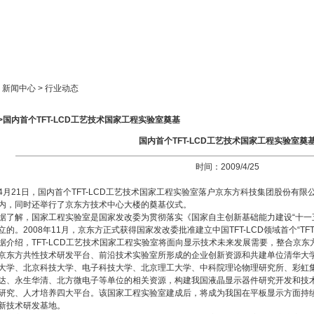
新闻中心
产品展示
成功案例
人才策略
> 新闻中心 > 行业动态
>国内首个TFT-LCD工艺技术国家工程实验室奠基
国内首个TFT-LCD工艺技术国家工程实验室奠
时间：2009/4/25
4月21日，国内首个TFT-LCD工艺技术国家工程实验室落户京东方科技集团股份有
内，同时还举行了京东方技术中心大楼的奠基仪式。
据了解，国家工程实验室是国家发改委为贯彻落实《国家自主创新基础能力建设“十一
立的。2008年11月，京东方正式获得国家发改委批准建立中国TFT-LCD领域首个“TF
据介绍，TFT-LCD工艺技术国家工程实验室将面向显示技术未来发展需要，整合京
京东方共性技术研发平台、前沿技术实验室所形成的企业创新资源和共建单位清华大
大学、北京科技大学、电子科技大学、北京理工大学、中科院理论物理研究所、彩虹
达、永生华清、北方微电子等单位的相关资源，构建我国液晶显示器件研究开发和技
研究、人才培养四大平台。该国家工程实验室建成后，将成为我国在平板显示方面持
新技术研发基地。