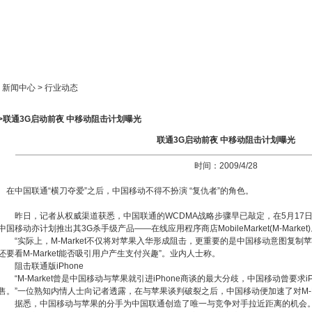
新闻中心
产品展示
成功案例
人才策略
> 新闻中心 > 行业动态
>>联通3G启动前夜 中移动阻击计划曝光
联通3G启动前夜 中移动阻击计划曝光
时间：2009/4/28
在中国联通“横刀夺爱”之后，中国移动不得不扮演 “复仇者”的角色。
昨日，记者从权威渠道获悉，中国联通的WCDMA战略步骤早已敲定，在5月17日3G
中国移动亦计划推出其3G杀手级产品——在线应用程序商店MobileMarket(M-Market
“实际上，M-Market不仅将对苹果入华形成阻击，更重要的是中国移动意图复制苹果
还要看M-Market能否吸引用户产生支付兴趣”。业内人士称。
阻击联通版iPhone
“M-Market曾是中国移动与苹果就引进iPhone商谈的最大分歧，中国移动曾要求iPhon
售。”一位熟知内情人士向记者透露，在与苹果谈判破裂之后，中国移动便加速了对M-Ma
据悉，中国移动与苹果的分手为中国联通创造了唯一与竞争对手拉近距离的机会。