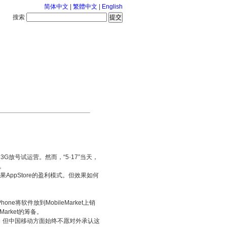
简体中文
|
繁體中文
|
English
搜索
服务中心
2026-8-8 星期六
放号试运营。然而，“5·17”当天，
)。
AppStore的盈利模式。但效果如何
e将软件放到MobileMarket上销
rket的筹备。
但中国移动方面始终不愿对外承认这