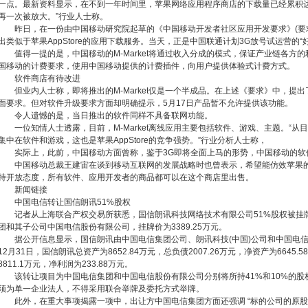
一点。最新资料显示，在不到一年时间里，苹果网络应用程序商店的下载量已经累积达
再一次被放大。”行业人士称。
昨日，在一份由中国移动研究院起草的《中国移动开发者社区应用开发要求》(要求)
出类似于苹果AppStore的应用下载服务。当天，正是中国联通计划3G放号试运营的“
值得一提的是，中国移动的M-Market将通过收入分成的模式，保证产业链各方
国移动的计费要求，使用中国移动提供的计费插件，向用户提供体验式计费方式。
软件商店有待改进
但业内人士称，即将推出的M-Market仅是一个半成品。在上述《要求》中，提出了关
面要求。但对软件升级要求方面却明确提示，5月17日产品暂不允许提供该功能。
令人遗憾的是，当日推出的软件同样不具备联网功能。
一位知情人士透露，目前，M-Market离线应用主要包括软件、游戏、主题。“从
集中在软件和游戏，这也是苹果AppStore的竞争强势。”行业分析人士称，
实际上，此前，中国移动方面曾称，鉴于3G即将全面上马的形势，中国移动的软件
中国移动总裁王建宙在谈到移动互联网的发展战略时也曾表示，希望能仿效苹果的
持开放态度，所有软件、应用开发者的商品都可以在这个商店里出售。
新闻链接
中国电信转让国信朗讯51%股权
记者从上海联合产权交易所获悉，国信朗讯科技网络技术有限公司51%股权被挂
团和其子公司中国电信股份有限公司，挂牌价为3389.25万元。
据公开信息显示，国信朗讯由中国电信集团公司、朗讯科技(中国)公司和中国电信股
12月31日，国信朗讯总资产为8652.84万元，总负债2007.26万元，净资产为664
8811.1万元，净利润为233.88万元。
该转让项目为中国电信集团和中国电信股份有限公司分别将所持41%和10%的股
须为单一企业法人，不得采用联合举牌及委托方式举牌。
此外，在重大事项揭露一项中，出让方中国电信集团方面还强调 “标的公司的原股