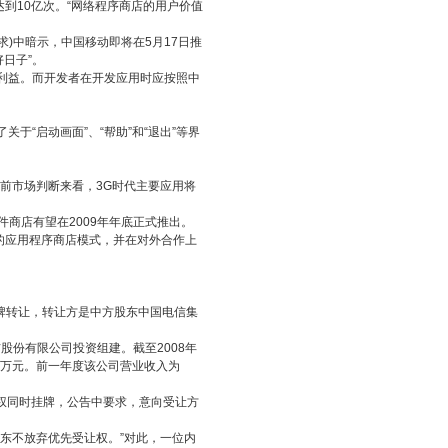
到10亿次。“网络程序商店的用户价值
中暗示，中国移动即将在5月17日推
好日子”。
的利益。而开发者在开发应用时应按照中
于“启动画面”、“帮助”和“退出”等界
目前市场判断来看，3G时代主要应用将
商店有望在2009年年底正式推出。
应用程序商店模式，并在对外合作上
牌转让，转让方是中方股东中国电信集
份有限公司投资组建。截至2008年
5.58万元。前一年度该公司营业收入为
权同时挂牌，公告中要求，意向受让方
东不放弃优先受让权。”对此，一位内