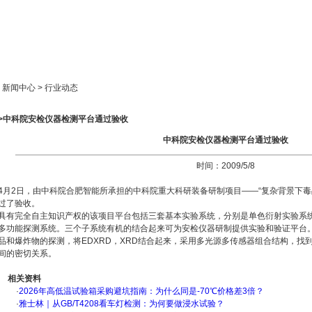
新闻中心
产品展示
成功案例
人才策略
> 新闻中心 > 行业动态
>>中科院安检仪器检测平台通过验收
中科院安检仪器检测平台通过验收
时间：2009/5/8
4月2日，由中科院合肥智能所承担的中科院重大科研装备研制项目——“复杂背景下毒
过了验收。
具有完全自主知识产权的该项目平台包括三套基本实验系统，分别是单色衍射实验系
多功能探测系统。三个子系统有机的结合起来可为安检仪器研制提供实验和验证平台。
品和爆炸物的探测，将EDXRD，XRD结合起来，采用多光源多传感器组合结构，找
间的密切关系。
相关资料
·
2026年高低温试验箱采购避坑指南：为什么同是-70℃价格差3倍？
·
雅士林｜从GB/T4208看车灯检测：为何要做浸水试验？