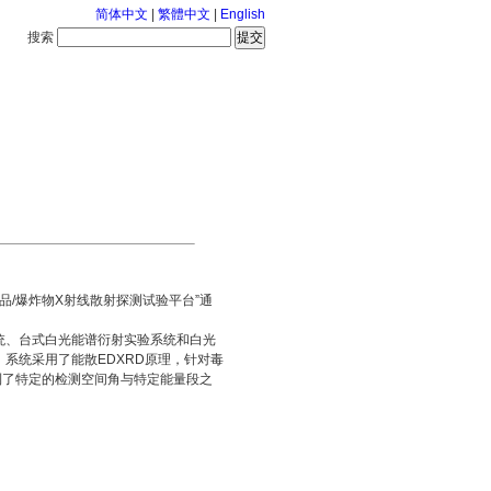
简体中文
|
繁體中文
|
English
搜索
服务中心
2026-8-8 星期六
品/爆炸物X射线散射探测试验平台”通
统、台式白光能谱衍射实验系统和白光
系统采用了能散EDXRD原理，针对毒
到了特定的检测空间角与特定能量段之