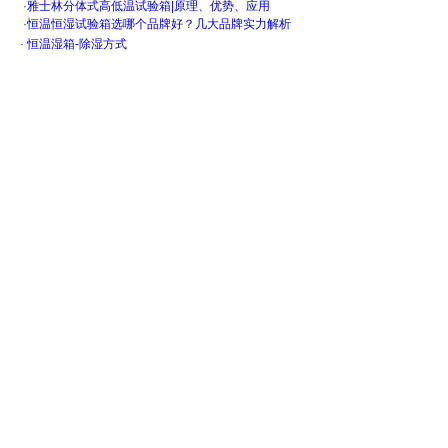
·
雅士林分体式高低温试验箱|原理、优势、应用
·
恒温恒湿试验箱选哪个品牌好？几大品牌实力解析
·
恒温湿箱-除湿方式