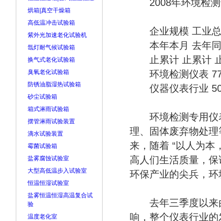
2008年环境检测
烘箱|真空干燥箱
高低温冲击试验箱
企业规模 工业总产
紫外光加速老化试验机
本年本月 去年同期
氙灯耐气候试验箱
止累计 止累计 止
换气式老化试验箱
臭氧老化试验箱
环境检测仪表 77.3 54.
防锈油脂湿热试验箱
仪器仪表行业 5092.6 4
砂尘试验箱
箱式淋雨试验箱
环境检测专用仪表
摆管淋雨试验装置
理、固体废弃物处理
滴水试验装置
来，随着 “以人为
霉菌试验箱
高人们生活质量，保
盐雾腐蚀试验室
大型高低温步入试验室
环保产业的尖兵，环
恒温恒湿试验室
盐雾恒温恒湿高温复合试
去年三季度以来由
验
响，整个仪表行业的
温度老化室