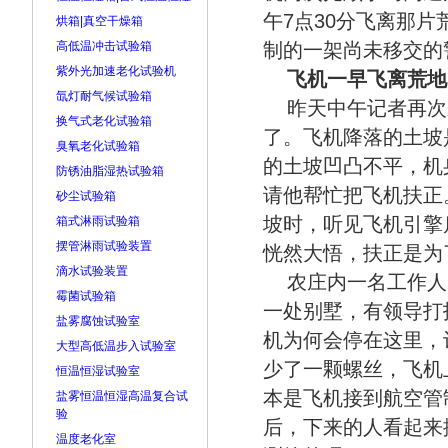
午7点30分飞离那
烘箱|真空干燥箱
高低温冲击试验箱
制的一架尚未移交的
紫外光加速老化试验机
飞机一早飞离荒地
氙灯耐气候试验箱
昨天中午记者再次
换气式老化试验箱
了。飞机降落的土坡
臭氧老化试验箱
的土坡凹凸不平，机
防锈油脂湿热试验箱
请他帮忙把飞机扶正
砂尘试验箱
坡时，听见飞机引擎
箱式淋雨试验箱
摆管淋雨试验装置
恍然大悟，扶正是为
滴水试验装置
农庄内一名工作人
霉菌试验箱
一处别墅，有领导打
盐雾腐蚀试验室
机为何会停在这里，
大型高低温步入试验室
少了一颗螺丝，飞机
恒温恒湿试验室
本是飞机接到航空管
盐雾恒温恒湿高温复合试
验
后，下来的人看起来
温度老化室