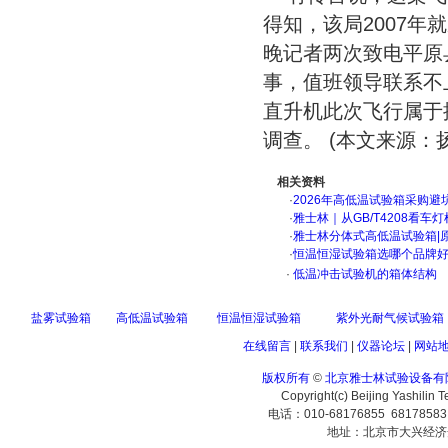
得知，该局2007
晚记者两次致电平原
事，值班领导联系不
直升机此次飞行属于
调查。 (本文来源：
相关资料
·
2026年高低温试验箱采购避
·
雅士林｜从GB/T4208看
·
雅士林分体式高低温试验箱|
·
恒温恒湿试验箱选哪个品牌
·
低温冲击试验机的箱体结构
盐雾试验箱
高低温试验箱
恒温恒湿试验箱
紫外光耐气候试验箱
在线留言
|
联系我们
|
仪器论坛
|
网站
版权所有
©
北京雅士林试验设备有
Copyright(c) Beijing Yashilin 
电话：010-68176855 6817858
地址：北京市大兴经济