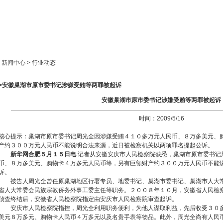
新闻中心
产品展示
成功案例
人才策略
> 新闻中心 > 行业动态
>>安徽巢湖市原市委书记涉嫌受贿等两罪被起诉
安徽巢湖市原市委书记涉嫌受贿等两罪被起诉
时间：2009/5/16
核心提示：巢湖市原市委书记周光全因涉嫌受贿４１０多万元人民币、８万多美元、
产约３００万元人民币不能说明合法来源，近日被检察机关以两项罪名提起公诉。
新华网合肥５月１５日电
记者从安徽安庆市人民检察院获悉，巢湖市原市委书记
币、８万多美元、购物卡４万多元人民币等，另有巨额财产约３００万元人民币不能
诉。
被告人周光全曾任原巢湖地区行署专员、地委书记、巢湖市委书记、巢湖市人大
省人大常委会民族宗教侨务外事工委主任等职务。２００８年１０月，安徽省人民检
侦查终结后，安徽省人民检察院指定由安庆市人民检察院审查起诉。
安庆市人民检察院指控，周光全利用职务便利，为他人谋取利益，先后收受３０
美元８万多元、购物卡人民币４万多元以及名贵手表等物品。此外，周光全尚有人民