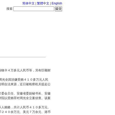
简体中文
|
繁體中文
|
English
搜索
服务中心
2026-8-7 星期五
购物卡４万多元人民币等，另有巨额财
周光全因涉嫌受贿４１０多万元人民
说明合法来源，近日被检察机关提起公
常委会主任、安徽省委副秘书长、安徽
察院以受贿罪对周光全立案侦查。该案
多人贿赂，共计人民币４１０多万元、
币２４０余万元、美元７万余元、港币