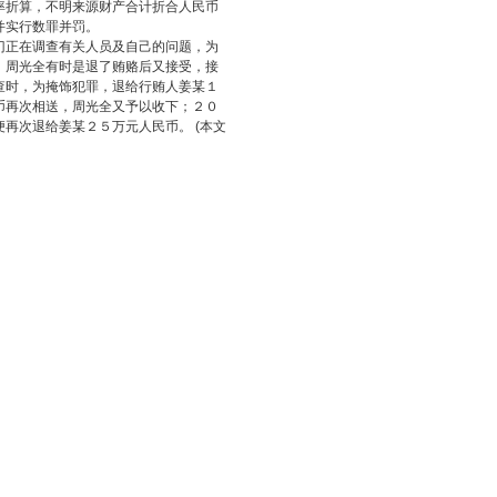
率折算，不明来源财产合计折合人民币
并实行数罪并罚。
门正在调查有关人员及自己的问题，为
，周光全有时是退了贿赂后又接受，接
查时，为掩饰犯罪，退给行贿人姜某１
币再次相送，周光全又予以收下；２０
再次退给姜某２５万元人民币。 (本文