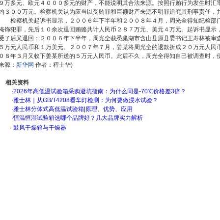
９万多元、欧元４０００多元的财产，不能说明其合法来源。按照行贿行为发生时汇
约３００万元。检察机关认为应当以受贿罪和巨额财产来源不明罪追究其刑事责任，
检察机关起诉书显示，２００６年下半年和２００８年４月，周光全得知纪检部
掩饰犯罪，先后１０余次退回贿赂共计人民币２８７万元、美元４万元。起诉书显示
受了后又退回：２００６年下半年，周光全获悉巢湖市含山县原县委书记王寿林被审
５万元人民币和１万美元。２００７年７月，姜某将周光全的退款折成２０万元人民
０８年３月又收下姜某所送的５万元人民币。此后不久，周光全得知自己被调查时，便
来源：
新华网
作者：程士华)
相关资料
·
2026年高低温试验箱采购避坑指南：为什么同是-70℃价格差3倍？
·
雅士林｜从GB/T4208看车灯检测：为何要做浸水试验？
·
雅士林分体式高低温试验箱|原理、优势、应用
·
恒温恒湿试验箱选哪个品牌好？几大品牌实力解析
·
鼓风干燥箱与干燥器